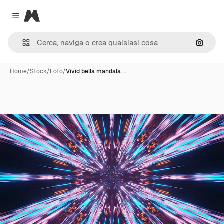
Magnific
Close menu
Cerca 
Home
/
Stock
/
Foto
/
Vivid bella mandala …