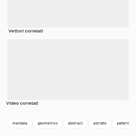
Vettori correlati
Video correlati
Premium
Premium
Generato dall'IA
Premium
Premium
mandala
geometrico
abstract
astratto
pattern