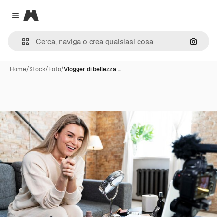
Magnific
Close menu
Cerca 
Home
/
Stock
/
Foto
/
Vlogger di bellezza …