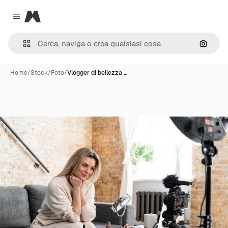
Magnific
Close menu
Cerca 
Home
/
Stock
/
Foto
/
Vlogger di bellezza …