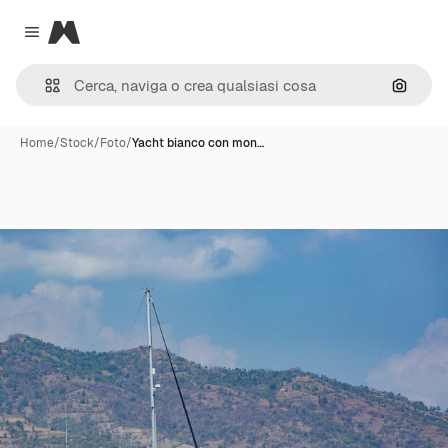
Magnific
Close menu
Cerca 
Home
/
Stock
/
Foto
/
Yacht bianco con mon…