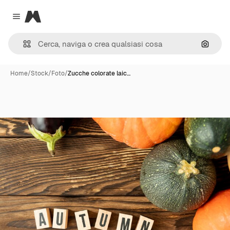
Magnific
Close menu
Cerca 
Home
/
Stock
/
Foto
/
Zucche colorate laic…