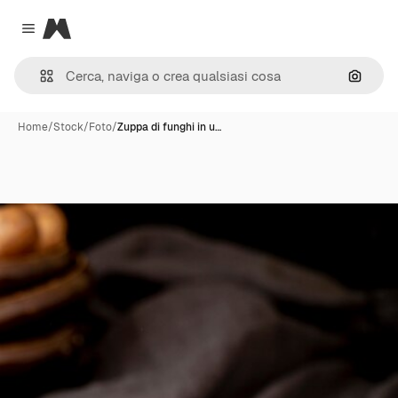
Magnific
Close menu
Cerca 
Home
/
Stock
/
Foto
/
Zuppa di funghi in u…