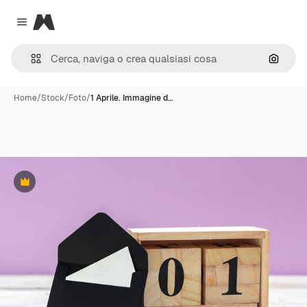
Magnific
Close menu
Cerca 
Home
/
Stock
/
Foto
/
1 Aprile. Immagine d…
Premium