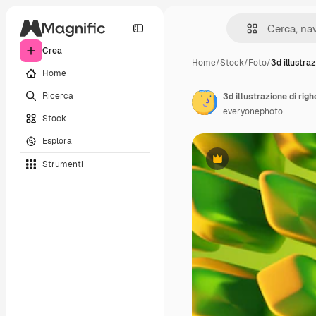
Crea
Home
/
Stock
/
Foto
/
3d illustraz
Home
Ricerca
3d illustrazione di rig
everyonephoto
Stock
Esplora
Strumenti
Premium