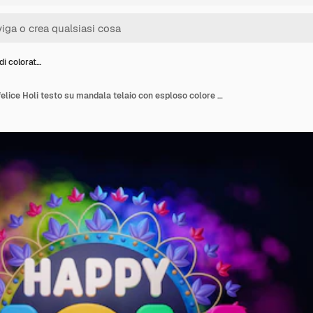
di colorat…
3D Render di colorato felice Holi testo su mandala telaio con esploso colore secco Gulal su sfondo nero