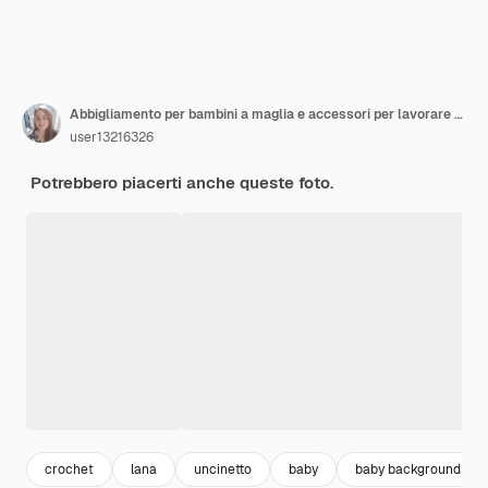
Abbigliamento per bambini a maglia e accessori per lavorare a maglia. Ricamo e lavoro a maglia. Hobby e creatività. Maglia per bambini. Fatto a mano
user13216326
Potrebbero piacerti anche queste foto.
crochet
lana
uncinetto
baby
baby background