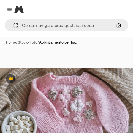
Magnific
Close menu
Cerca 
Home
/
Stock
/
Foto
/
Abbigliamento per ba…
Premium