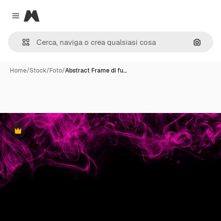
Magnific
Close menu
Cerca 
Home
/
Stock
/
Foto
/
Abstract Frame di fu…
Premium