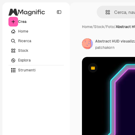
Crea
Home
/
Stock
/
Foto
/
Abstract H
Home
Ricerca
Abstract HUD visualizz
patchakorn
Stock
Esplora
Strumenti
Premium