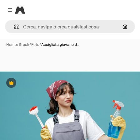
Magnific
Close menu
Cerca 
Home
/
Stock
/
Foto
/
Accigliata giovane d…
Premium