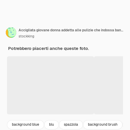
Accigliata giovane donna addetta alle pulizie che indossa bandana uniforme e guanti di gomma che tengono spazzola e detergente guardando il detergente isolato su sfondo blu
stockking
Potrebbero piacerti anche queste foto.
background blue
blu
spazzola
background brush
g