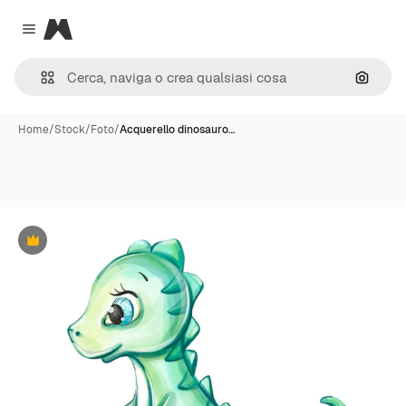
Magnific
Close menu
Cerca 
Home
/
Stock
/
Foto
/
Acquerello dinosauro…
Premium