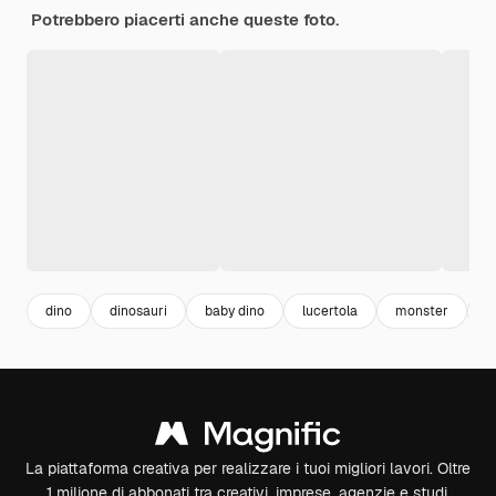
Potrebbero piacerti anche queste foto.
dino
dinosauri
baby dino
lucertola
monster
a
La piattaforma creativa per realizzare i tuoi migliori lavori. Oltre
1 milione di abbonati tra creativi, imprese, agenzie e studi.