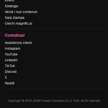
Eventi
Slidesgo
Vendi i tuoi contenuti
Sala stampa
Cerchi magnific.ai
Contattaci
Assistenza clienti
Instagram
YouTube
LinkedIn
TikTok
Discord
X
Reddit
Copyright © 2010-
2026
Freepik Company S.L.U.
Tutti i diritti riservati
.