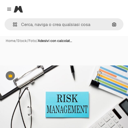
Magnific
Close menu
Cerca 
Home
/
Stock
/
Foto
/
Adesivi con calcolat…
Premium