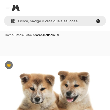
Magnific
Close menu
Cerca 
Home
/
Stock
/
Foto
/
Adorabili cuccioli d…
Premium