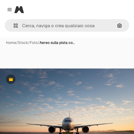
Magnific
Close menu
Cerca 
Home
/
Stock
/
Foto
/
Aereo sulla pista co…
Premium