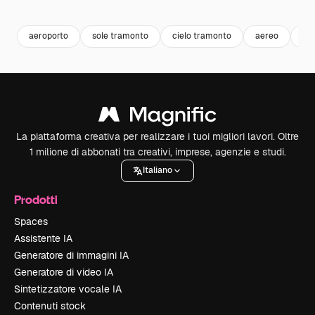
Premium
Premium
Generato dall'IA
Premium
Premium
Generato da
aeroporto
sole tramonto
cielo tramonto
aereo
tr
La piattaforma creativa per realizzare i tuoi migliori lavori. Oltre
1 milione di abbonati tra creativi, imprese, agenzie e studi.
Italiano
Prodotti
Spaces
Assistente IA
Generatore di immagini IA
Generatore di video IA
Sintetizzatore vocale IA
Contenuti stock