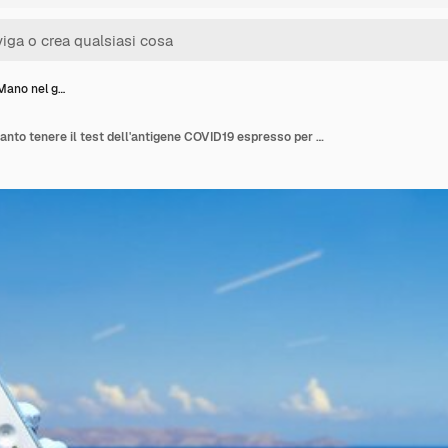
Mano nel g…
Aeroporto Mano nel guanto tenere il test dell'antigene COVID19 espresso per test rapidi dell'infezione da coronavirus Giornata di sole con cielo blu Immagine panoramica del banner