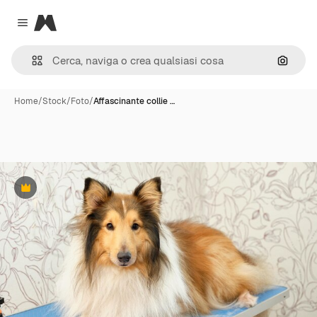
Magnific
Close menu
Cerca 
Home
/
Stock
/
Foto
/
Affascinante collie …
Premium