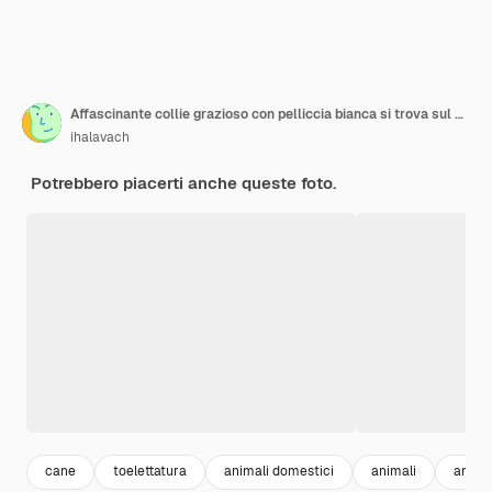
Affascinante collie grazioso con pelliccia bianca si trova sul primo piano del tavolo da toelettatura
ihalavach
Potrebbero piacerti anche queste foto.
cane
toelettatura
animali domestici
animali
animal