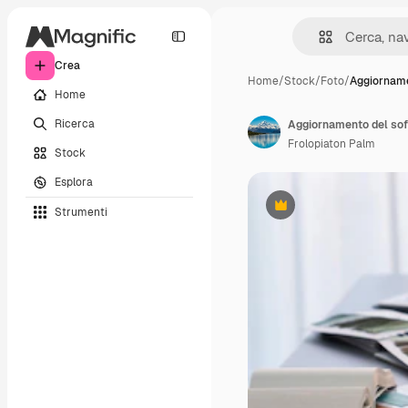
Crea
Home
/
Stock
/
Foto
/
Aggiorname
Home
Ricerca
Frolopiaton Palm
Stock
Esplora
Strumenti
Premium