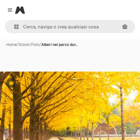
Magnific
Close menu
Cerca 
Home
/
Stock
/
Foto
/
Alberi nel parco dur…
Premium