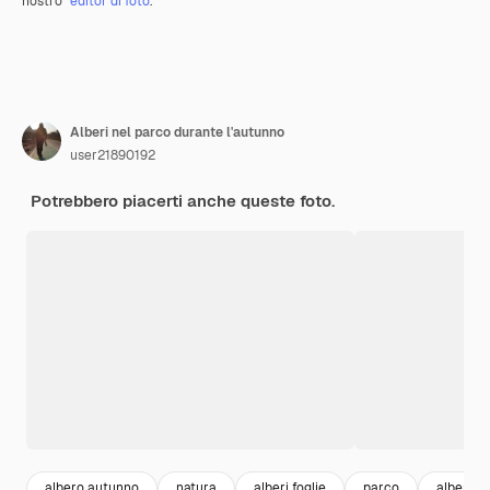
nostro
editor di foto
.
Alberi nel parco durante l'autunno
user21890192
Potrebbero piacerti anche queste foto.
albero autunno
natura
alberi foglie
parco
albero