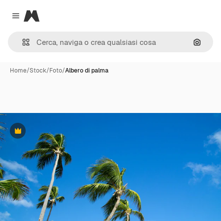
Magnific
Close menu
Cerca 
Home
/
Stock
/
Foto
/
Albero di palma
Premium