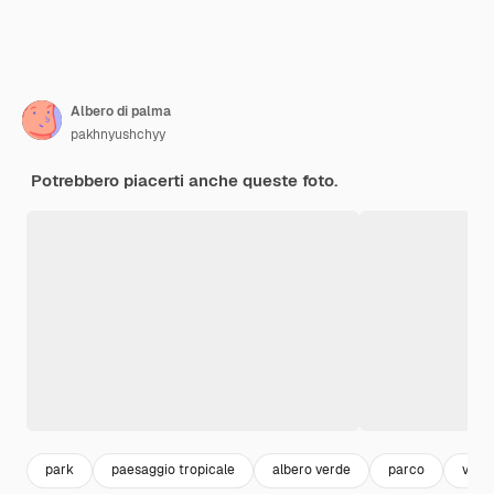
Albero di palma
pakhnyushchyy
Potrebbero piacerti anche queste foto.
park
paesaggio tropicale
albero verde
parco
vaca