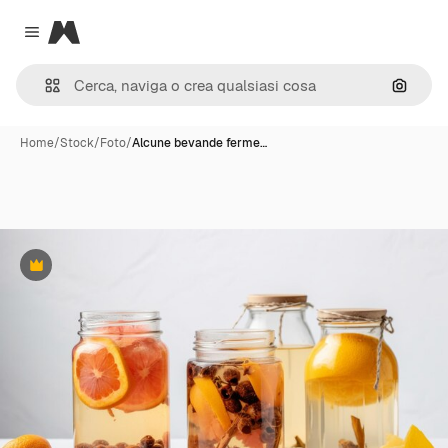
Magnific
Close menu
Cerca 
Home
/
Stock
/
Foto
/
Alcune bevande ferme…
Premium