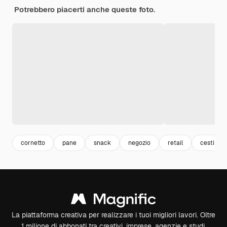
Potrebbero piacerti anche queste foto.
cornetto
pane
snack
negozio
retail
cestino
La piattaforma creativa per realizzare i tuoi migliori lavori. Oltre
1 milione di abbonati tra creativi, imprese, agenzie e studi.