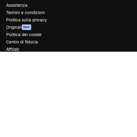
Assistenza
Termini e condizioni
Politica sulla privacy
Originali
New
Politica dei cookie
Centro di fiducia
Affiliati
Aziende
Azienda
Prezzi
Chi siamo
Recensioni
Lavora con noi
Cerca tendenze
Blog
Eventi
Slidesgo