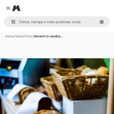
Magnific
Close menu
Cerca 
Home
/
Stock
/
Foto
/
Alimenti in vendita …
Premium