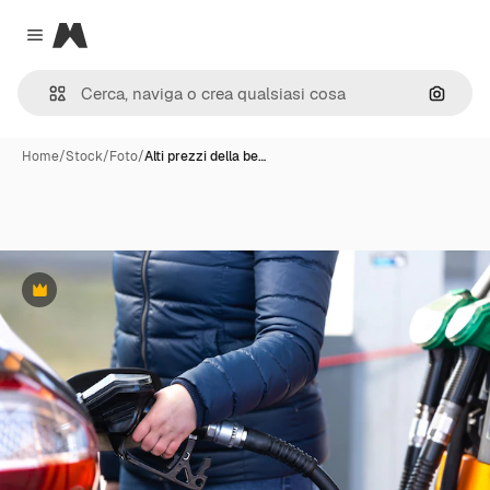
Magnific
Close menu
Cerca 
Home
/
Stock
/
Foto
/
Alti prezzi della be…
Premium