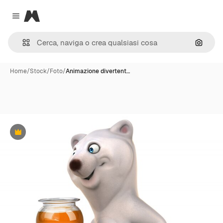
Magnific
Close menu
Cerca 
Home
/
Stock
/
Foto
/
Animazione divertent…
Premium