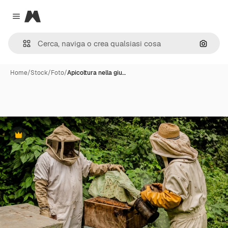
Magnific
Close menu
Cerca 
Home
/
Stock
/
Foto
/
Apicoltura nella giu…
Premium