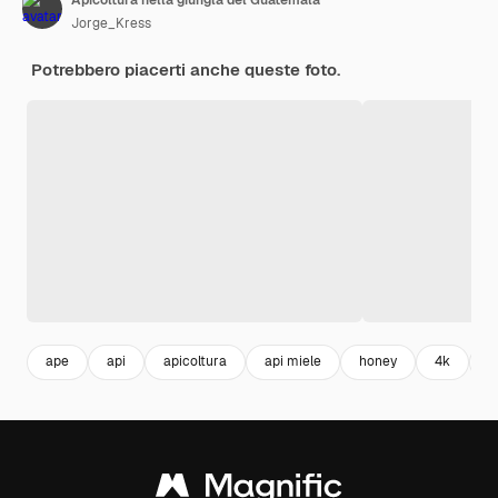
Jorge_Kress
Potrebbero piacerti anche queste foto.
ape
api
apicoltura
api miele
honey
4k
m