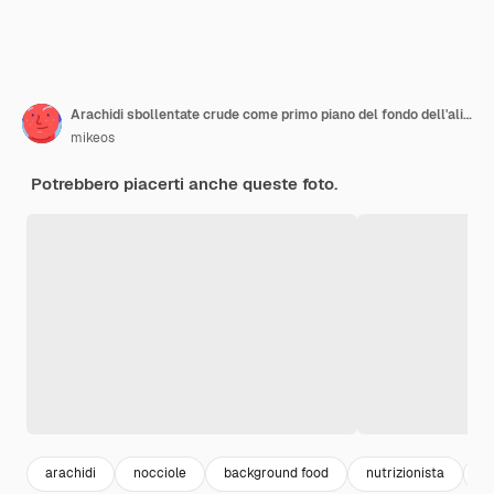
Arachidi sbollentate crude come primo piano del fondo dell'alimento
mikeos
Potrebbero piacerti anche queste foto.
arachidi
nocciole
background food
nutrizionista
i