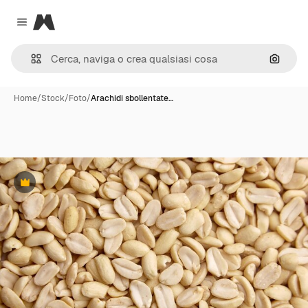
Magnific
Close menu
Cerca 
Home
/
Stock
/
Foto
/
Arachidi sbollentate…
Premium