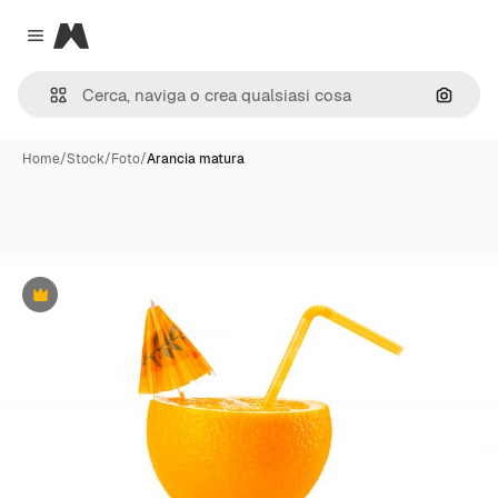
Magnific
Close menu
Cerca 
Home
/
Stock
/
Foto
/
Arancia matura
Premium