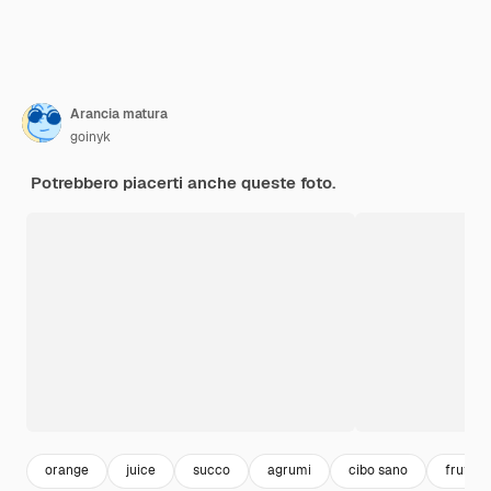
Arancia matura
goinyk
Potrebbero piacerti anche queste foto.
orange
juice
succo
agrumi
cibo sano
frutta 