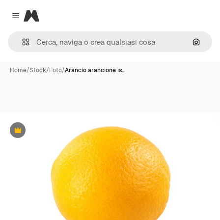
Magnific
Close menu
Cerca 
Home
/
Stock
/
Foto
/
Arancio arancione is…
Premium