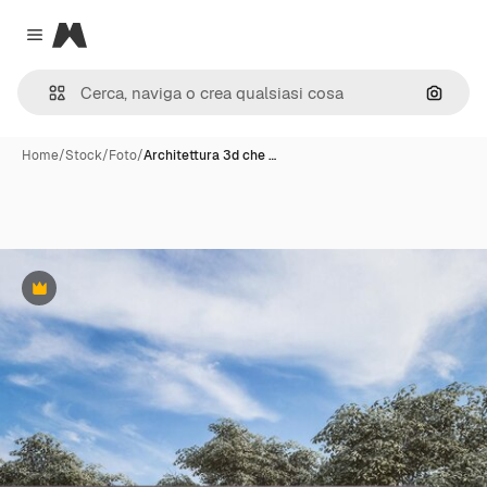
Magnific
Close menu
Cerca 
Home
/
Stock
/
Foto
/
Architettura 3d che …
Premium