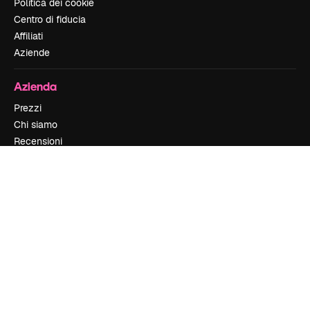
Politica dei cookie
Centro di fiducia
Affiliati
Aziende
Azienda
Prezzi
Chi siamo
Recensioni
Lavora con noi
Cerca tendenze
Blog
Eventi
Slidesgo
Vendi i tuoi contenuti
Sala stampa
Cerchi magnific.ai
Contattaci