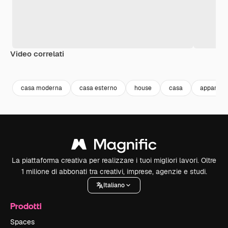
Video correlati
Premium
Premium
Generato dall'IA
Premium
Premium
Generato da
casa moderna
casa esterno
house
casa
appartam
La piattaforma creativa per realizzare i tuoi migliori lavori. Oltre
1 milione di abbonati tra creativi, imprese, agenzie e studi.
Italiano
Prodotti
Spaces