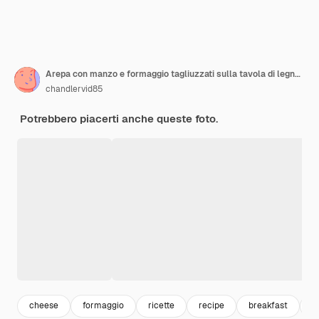
Arepa con manzo e formaggio tagliuzzati sulla tavola di legno Alimento tipico venezuelano
chandlervid85
Potrebbero piacerti anche queste foto.
cheese
formaggio
ricette
recipe
breakfast
c