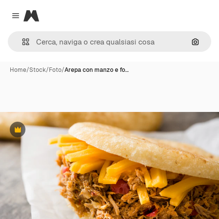
Magnific
Close menu
Cerca 
Home
/
Stock
/
Foto
/
Arepa con manzo e fo…
Premium