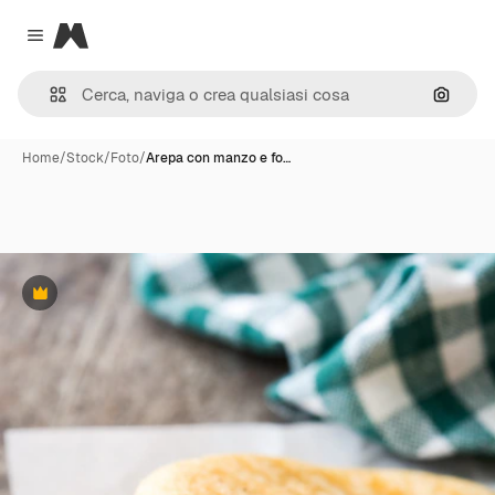
Magnific
Close menu
Cerca 
Home
/
Stock
/
Foto
/
Arepa con manzo e fo…
Premium