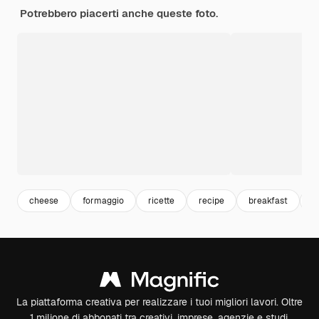
Potrebbero piacerti anche queste foto.
cheese
formaggio
ricette
recipe
breakfast
c
La piattaforma creativa per realizzare i tuoi migliori lavori. Oltre
1 milione di abbonati tra creativi, imprese, agenzie e studi.