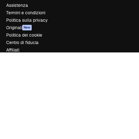
Assistenza
Termini e condizioni
Politica sulla privacy
Originali
New
Politica dei cookie
Centro di fiducia
Affiliati
Aziende
Azienda
Prezzi
Chi siamo
Recensioni
Lavora con noi
Cerca tendenze
Blog
Eventi
Slidesgo