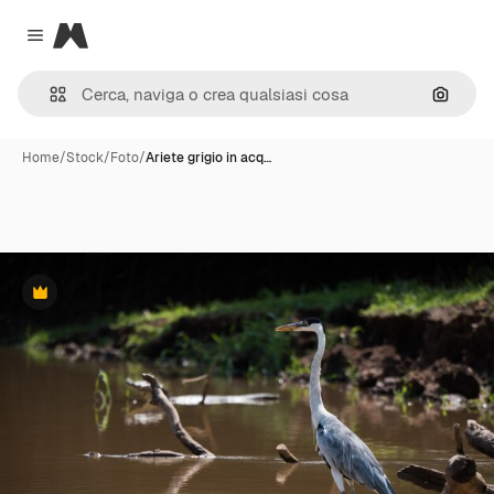
Magnific
Close menu
Cerca 
Home
/
Stock
/
Foto
/
Ariete grigio in acq…
Premium