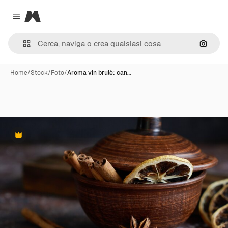
Magnific
Close menu
Cerca 
Home
/
Stock
/
Foto
/
Aroma vin brulè: can…
Premium