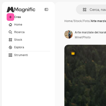
Crea
Home
/
Stock
/
Foto
/
Arte marzia
Home
Ricerca
MinetPhoto
Stock
Esplora
Strumenti
Premium