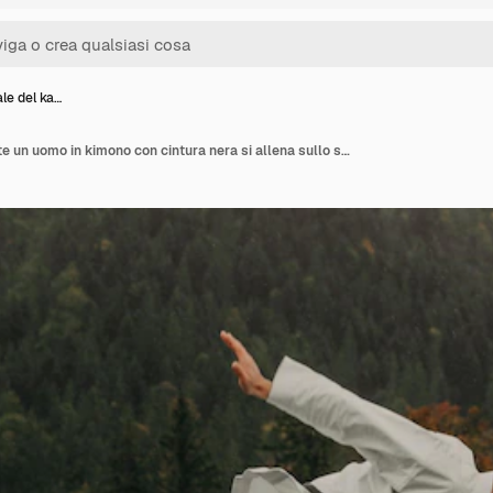
le del ka…
Arte marziale del karate un uomo in kimono con cintura nera si allena sullo spazio libero della montagna