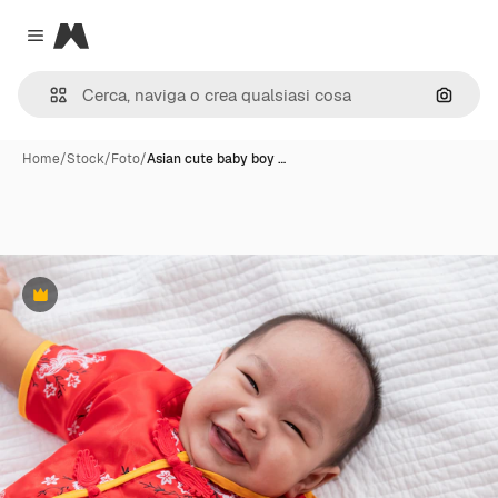
Magnific
Close menu
Cerca 
Home
/
Stock
/
Foto
/
Asian cute baby boy …
Premium