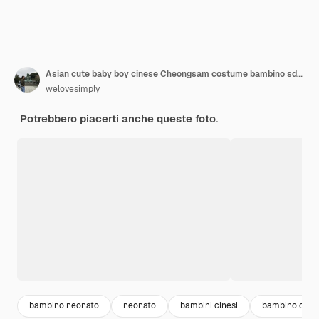
Asian cute baby boy cinese Cheongsam costume bambino sdraiarsi sul letto a casa sorridendo ridendo buon umore, infantile curiosità cinese kid kid cercando qualcosa, felice anno nuovo cinese concetto
welovesimply
Potrebbero piacerti anche queste foto.
bambino neonato
neonato
bambini cinesi
bambino che r