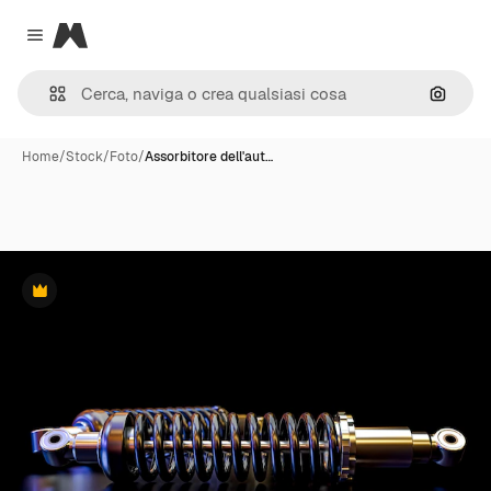
Magnific
Close menu
Cerca 
Home
/
Stock
/
Foto
/
Assorbitore dell'aut…
Premium