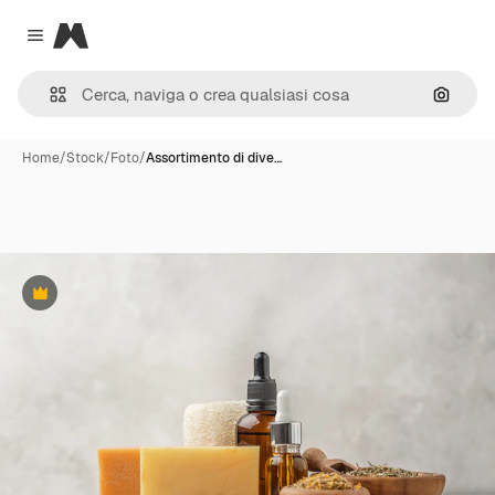
Magnific
Close menu
Cerca 
Home
/
Stock
/
Foto
/
Assortimento di dive…
Premium