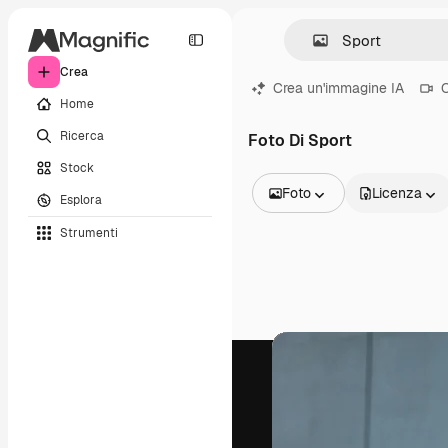
Crea
Crea un'immagine IA
C
Home
Ricerca
Foto Di Sport
Stock
Foto
Licenza
Esplora
Tutte le immagini
Strumenti
Vettori
Illustrazioni
Foto
PSD
Modelli
Mockup
Video
Clip video
Motion graphic
Modelli di video
Icone
Modelli 3D
Font