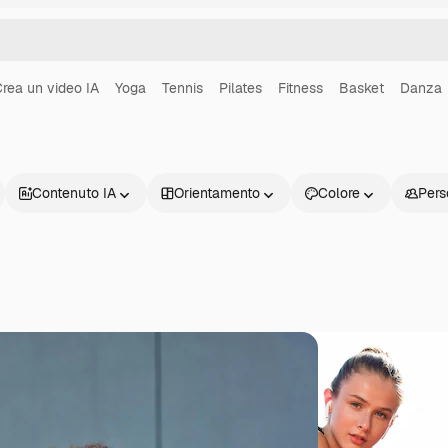
rea un video IA
Yoga
Tennis
Pilates
Fitness
Basket
Danza
Contenuto IA
Orientamento
Colore
Pers
Prodotti
Inizia