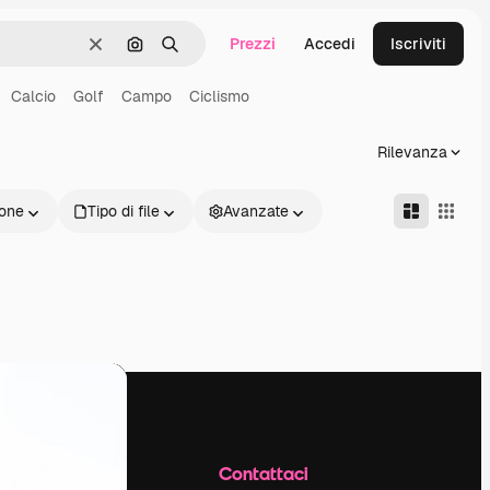
Prezzi
Accedi
Iscriviti
Cancella
Cerca per immagine
Ricerca
Calcio
Golf
Campo
Ciclismo
Rilevanza
one
Tipo di file
Avanzate
Azienda
Contattaci