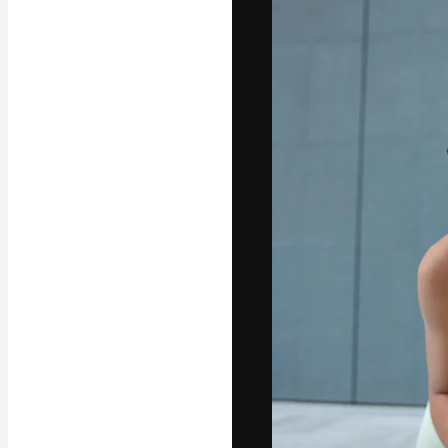
La piattaforma c
migliori lavori. 
creativi, impres
Italiano
Copyright © 2010