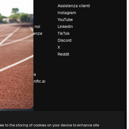
Prezzi
Assistenza clienti
Chi siamo
Instagram
Recensioni
YouTube
Lavora con noi
LinkedIn
Cerca tendenze
TikTok
Blog
Discord
Eventi
X
Slidesgo
Reddit
e
Vendi i tuoi
contenuti
Sala stampa
Cerchi magnific.ai
ree to the storing of cookies on your device to enhance site