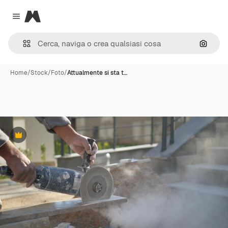
Magnific
Close menu
Cerca 
Home
/
Stock
/
Foto
/
Attualmente si sta t…
Premium