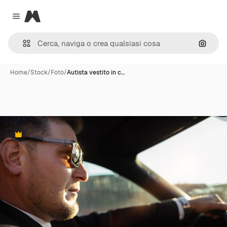
Magnific
Close menu
Cerca 
Home
/
Stock
/
Foto
/
Autista vestito in c…
Premium