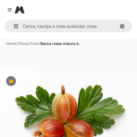
Magnific
Close menu
Cerca 
Home
/
Stock
/
Foto
/
Bacca rossa matura d…
Premium