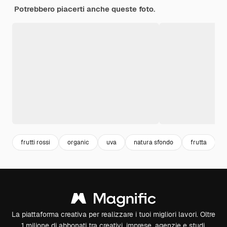
Potrebbero piacerti anche queste foto.
frutti rossi
organic
uva
natura sfondo
frutta
n
La piattaforma creativa per realizzare i tuoi migliori lavori. Oltre
1 milione di abbonati tra creativi, imprese, agenzie e studi.