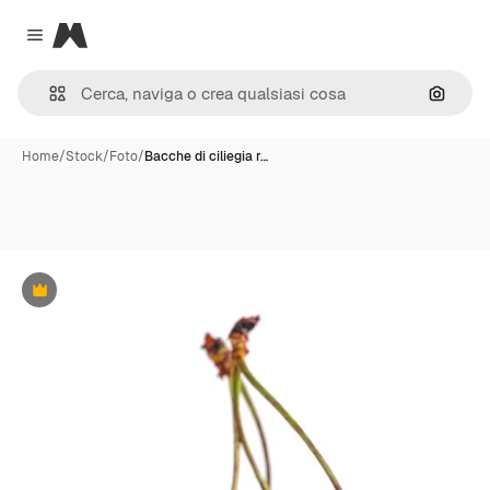
Magnific
Close menu
Cerca 
Home
/
Stock
/
Foto
/
Bacche di ciliegia r…
Premium