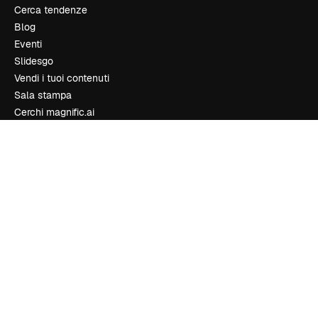
Cerca tendenze
Blog
Eventi
Slidesgo
Vendi i tuoi contenuti
Sala stampa
Cerchi magnific.ai
Contattaci
Assistenza clienti
Instagram
YouTube
LinkedIn
TikTok
Discord
X
Reddit