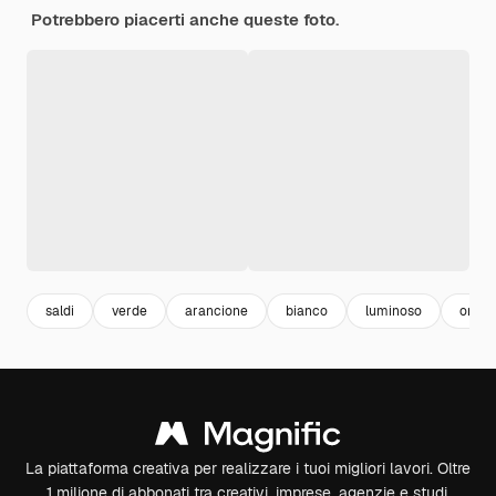
Potrebbero piacerti anche queste foto.
saldi
verde
arancione
bianco
luminoso
oro
La piattaforma creativa per realizzare i tuoi migliori lavori. Oltre
1 milione di abbonati tra creativi, imprese, agenzie e studi.