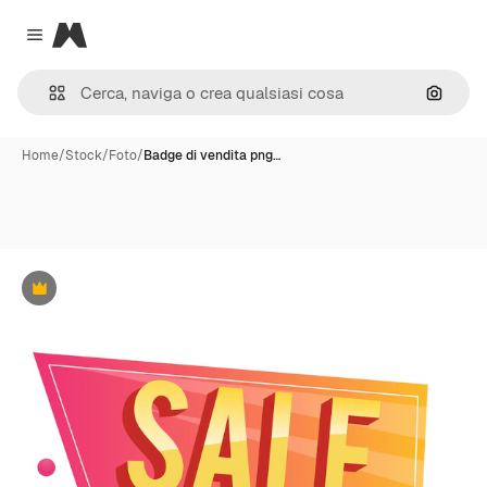
Magnific
Close menu
Cerca 
Home
/
Stock
/
Foto
/
Badge di vendita png…
Premium