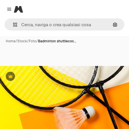
Magnific
Close menu
Cerca 
Home
/
Stock
/
Foto
/
Badminton shuttlecoc…
Premium