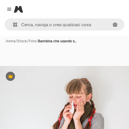
Magnific
Close menu
Cerca 
Home
/
Stock
/
Foto
/
Bambina che usando s…
Premium