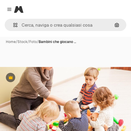
Magnific
Close menu
Cerca 
Home
/
Stock
/
Foto
/
Bambini che giocano …
Premium