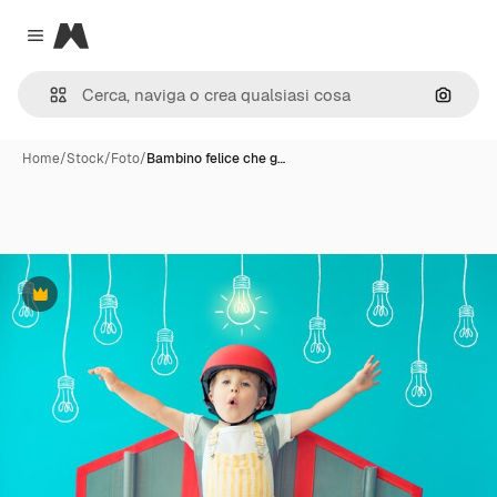
Magnific
Close menu
Cerca 
Home
/
Stock
/
Foto
/
Bambino felice che g…
Premium