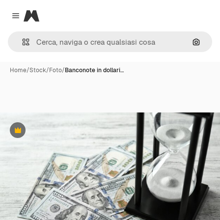
Magnific
Close menu
Cerca 
Home
/
Stock
/
Foto
/
Banconote in dollari…
Premium