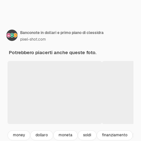
Banconote in dollari e primo piano di clessidra
pixel-shot.com
Potrebbero piacerti anche queste foto.
money
dollaro
moneta
soldi
finanziamento
i